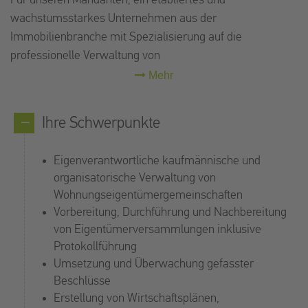
Für unseren Mandanten, ein etabliertes und
wachstumsstarkes Unternehmen aus der
Immobilienbranche mit Spezialisierung auf die
professionelle Verwaltung von
Wohnungseigentümergemeinschaften (WEG), suchen wir
aufgrund des anhaltenden Wachstums Ihre Expertise. Das
Unternehmen steht für nachhaltiges
Ihre Schwerpunkte
Immobilienmanagement, transparente Kommunikation
und eine langfristige Werterhaltung der betreuten
Eigenverantwortliche kaufmännische und
Liegenschaften. Durch effiziente Strukturen und moderne
organisatorische Verwaltung von
Verwaltungsprozesse gewährleistet es eine
Wohnungseigentümergemeinschaften
zukunftsorientierte Betreuung anspruchsvoller
Vorbereitung, Durchführung und Nachbereitung
Eigentümergemeinschaften. Zur Erweiterung der Teams
von Eigentümerversammlungen inklusive
wird ein
WEG-Verwalter (m/w/d)
an den Standorten
Protokollführung
Hamburg, Berlin, Düsseldorf, Köln und Frankfurt
gesucht.
Umsetzung und Überwachung gefasster
Beschlüsse
Erstellung von Wirtschaftsplänen,