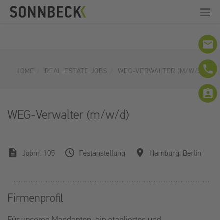
email
phone
HOME
REAL ESTATE JOBS
WEG-VERWALTER (M/W/D)
assignment_ind
WEG-Verwalter (m/w/d)
description
query_builder
location_on
Jobnr. 105
Festanstellung
Hamburg, Berlin
Firmenprofil