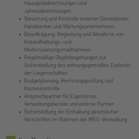
Hausgeldabrechnungen und
Sonnbeck GmbH – Ihr Spezialist für Real Estate Jobs
Jahresabrechnungen
Wir sind eine der führenden Real Estate
Steuerung und Kontrolle externer Dienstleister,
Personalberatungen in Deutschland. Unsere Vision? Wir
Handwerker und Wartungsunternehmen
bringen Real Estate Spezialisten mit den attraktivsten
Beauftragung, Begleitung und Abnahme von
Arbeitgebern zusammen. Diese verantwortungsvolle
Instandhaltungs- und
Aufgabe motiviert uns täglich zu Bestleistungen. Mit
Modernisierungsmaßnahmen
einem umfangreichen Netzwerk qualifizierter Real Estate
Regelmäßige Objektbegehungen zur
Spezialisten und der Erfahrung aus zahlreichen
Sicherstellung des ordnungsgemäßen Zustands
erfolgreichen Vermittlungen besitzen wir die nötige
der Liegenschaften
Expertise, Ihnen den Weg zum neuen Traumjob zu ebnen!
Budgetplanung, Rechnungsprüfung und
Kostenkontrolle
Ansprechpartner für Eigentümer,
Verwaltungsbeiräte und externe Partner
Sicherstellung der Einhaltung gesetzlicher
Vorschriften im Rahmen der WEG-Verwaltung