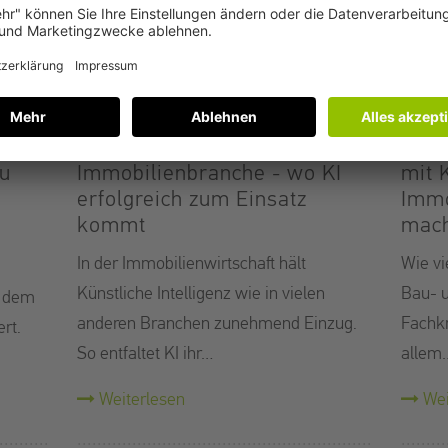
Künstliche Intelligenz in der
Jobp
zu
Immobilienbranche - wo KI
mit 
erfolgreich zum Einsatz
Immo
kommt
mac
In der Immobilienwirtschaft hält
Wie vi
Künstliche Intelligenz wie in vielen
Bau- u
t dem
anderen Branchen zunehmend Einzug.
Fachk
rt.
So entfaltet KI ihr…
allem
Weiterlesen
Wei