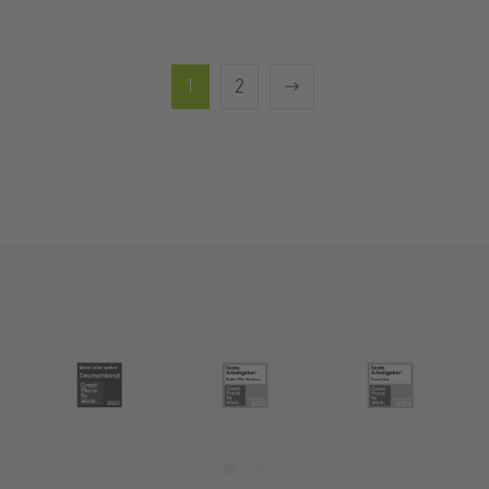
1
2
→