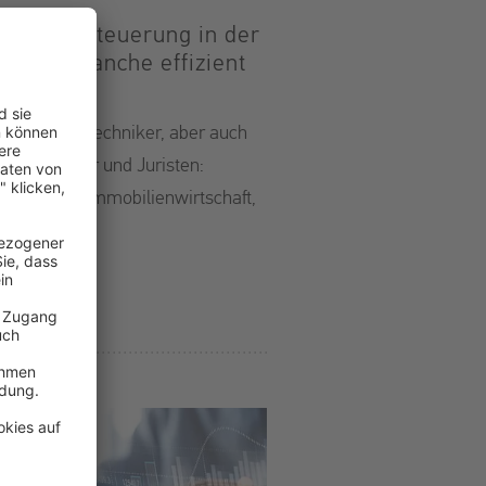
stleistersteuerung in der
bilienbranche effizient
alten
rker und Techniker, aber auch
ekten, Planer und Juristen:
äfte in der Immobilienwirtschaft,
sondere im…
terlesen