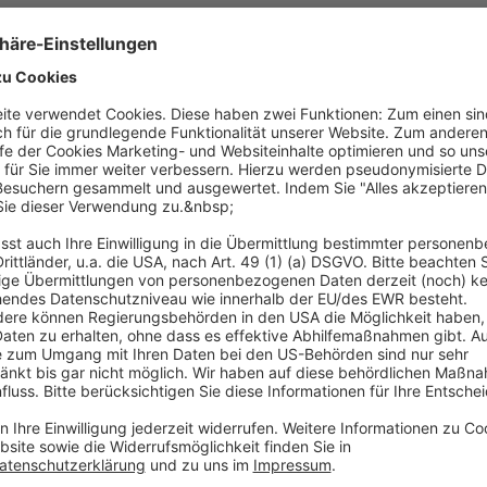
r
Assetklassen in der
Dien
Immobilienwirtschaft: Was
Immo
Property Manager darüber
gest
wissen sollten
Handwe
Neueinsteiger im Property Management
Archit
begegnet schnell der Begriff
Fachkr
m
"Assetklassen". In der
insbe
n…
Immobilienwirtschaft bezeichnet diese…
Wei
Weiterlesen