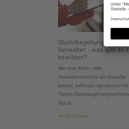
Objektbegehung als
Verwalter - was gibt es 
beachten?
Wer eine Wohn- oder
Gewerbeimmobilie als Verwalter
betreut, sieht sich irgendwann mi
Thema Objektbegehung konfrontie
Nur so…
Weiterlesen