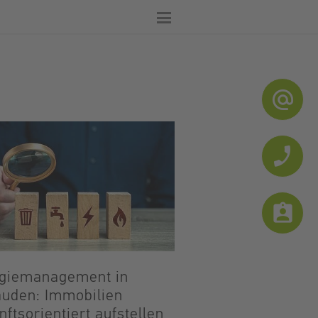
alternate_email
phone
assignment_ind
giemanagement in
uden: Immobilien
nftsorientiert aufstellen