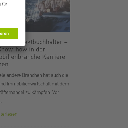
rofil: Objektbuchhalter –
Know-how in der
bilienbranche Karriere
hen
ele andere Branchen hat auch die
nd Immobilienwirtschaft mit dem
räftemangel zu kämpfen. Vor
…
terlesen