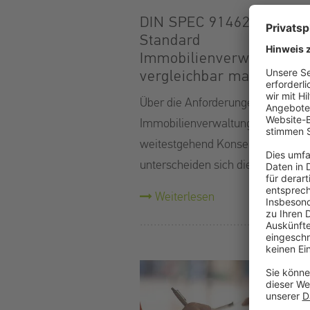
DIN SPEC 91462: Wie de
Standard
Immobilienverwaltung
vergleichbar macht
Über die Anforderungen an
Immobilienverwaltungen besteht
weitestgehend Konsens. Trotzde
unterscheiden sich die Leistunge
Weiterlesen