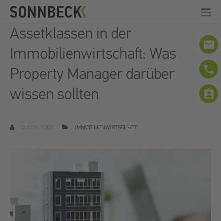
Assetklassen in der
email
Immobilienwirtschaft: Was
phone
Property Manager darüber
wissen sollten
assignment_ind
DUSTIN TOEX
IMMOBILIENWIRTSCHAFT