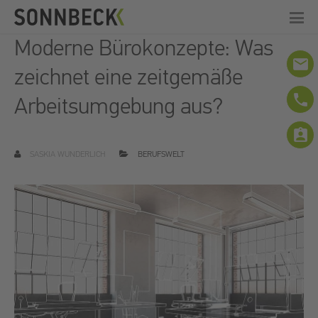
Moderne Bürokonzepte: Was
email
zeichnet eine zeitgemäße
phone
Arbeitsumgebung aus?
assignment_ind
SASKIA WUNDERLICH
BERUFSWELT